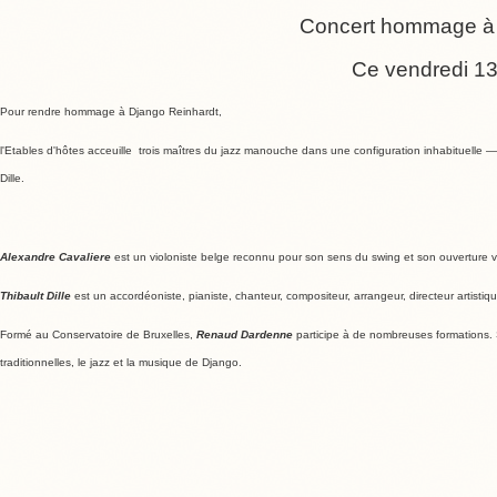
Concert hommage à 
Ce vendredi 1
Pour rendre hommage à Django Reinhardt,
l'Etables d'hôtes acceuille trois maîtres du jazz manouche dans une configuration inhabituelle — 
Dille.
Alexandre Cavaliere
est un violoniste belge reconnu pour son sens du swing et son ouverture 
Thibault Dille
est un accordéoniste, pianiste, chanteur, compositeur, arrangeur, directeur artist
Formé au Conservatoire de Bruxelles,
Renaud Dardenne
participe à de nombreuses formations. 
traditionnelles, le jazz et la musique de Django.