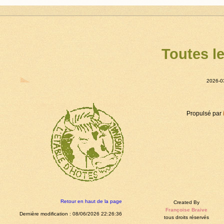
Toutes l
2026-0
Propulsé par
Retour en haut de la page
Created By
Françoise Braive
Dernière modification : 08/06/2026 22:26:36
tous droits réservés