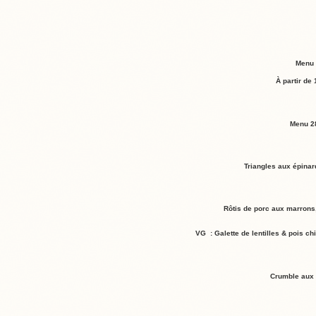
Menu 
À partir de 
Menu 2
Triangles aux épinard
Rôtis de porc aux marrons
VG : Galette de lentilles & pois chi
Crumble aux