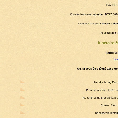
TVA: BE 
Compte bancaire
Location
: BE27 001
Compte bancaire
Service traite
Vous hésitez 
Itinéraire 
Faites vot
Voir
Ou, si vous êtes fâché avec Go
Prendre le ring Est
Prendre la sortie ITTRE, se 
Au rond-point, prendre la r
Rouler ~2km, 
Dépasser le restaur