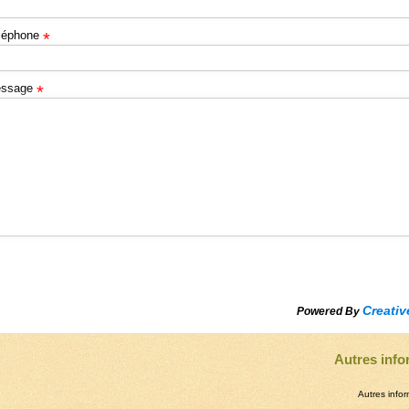
léphone
*
ssage
*
Creativ
Powered By
Autres info
Autres infor