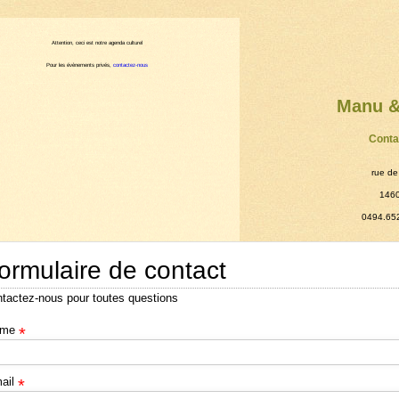
Attention, ceci est notre agenda culturel
Pour les évènements privés,
contactez-nous
Manu &
Conta
rue de
1460
0494.65
ormulaire de contact
tactez-nous pour toutes questions
me
*
ail
*