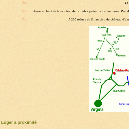
La
Arrivé en haut de la montée, deux routes partent sur votre droite. Prend
A 200 mètres de là, au pied du château d’eau, 
Loger à proximité