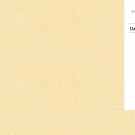
Té
Me